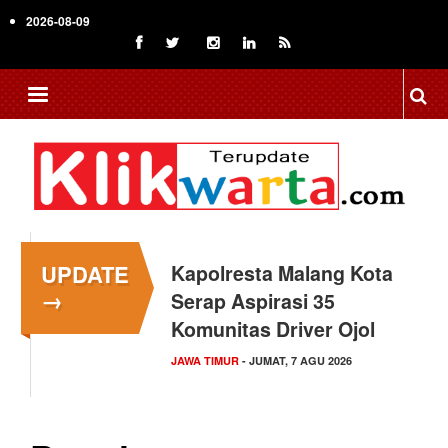
Skip
2026-08-09
to
main
content
UPDATE
Kapolresta Malang Kota
→
Serap Aspirasi 35
Komunitas Driver Ojol
JAWA TIMUR
- JUMAT, 7 AGU 2026