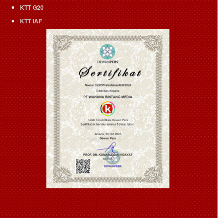
KTT G20
KTT IAF