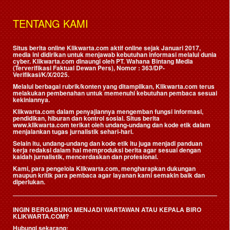
TENTANG KAMI
Situs berita online Klikwarta.com aktif online sejak Januari 2017,
media ini didirikan untuk menjawab kebutuhan informasi melalui dunia
cyber. Klikwarta.com dinaungi oleh
PT. Wahana Bintang Media
(Terverifikasi Faktual Dewan Pers)
, Nomor : 363/DP-
Verifikasi/K/X/2025.
Melalui berbagai rubrik/konten yang ditampilkan, Klikwarta.com terus
melakukan pembenahan untuk memenuhi kebutuhan pembaca sesuai
kekiniannya.
Klikwarta.com dalam penyajiannya mengemban fungsi informasi,
pendidikan, hiburan dan kontrol sosial. Situs berita
www.klikwarta.com terikat oleh undang-undang dan kode etik dalam
menjalankan tugas jurnalistik sehari-hari.
Selain itu, undang-undang dan kode etik itu juga menjadi panduan
kerja redaksi dalam hal memproduksi berita agar sesuai dengan
kaidah jurnalistik, mencerdaskan dan profesional.
Kami, para pengelola Klikwarta.com, mengharapkan dukungan
maupun kritik para pembaca agar layanan kami semakin baik dan
diperlukan.
INGIN BERGABUNG MENJADI WARTAWAN ATAU KEPALA BIRO
KLIKWARTA.COM?
Hubungi sekarang: