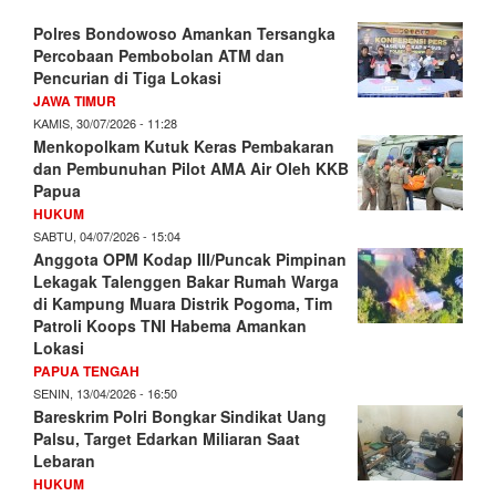
Polres Bondowoso Amankan Tersangka
Percobaan Pembobolan ATM dan
Pencurian di Tiga Lokasi
JAWA TIMUR
KAMIS, 30/07/2026 - 11:28
Menkopolkam Kutuk Keras Pembakaran
dan Pembunuhan Pilot AMA Air Oleh KKB
Papua
HUKUM
SABTU, 04/07/2026 - 15:04
Anggota OPM Kodap III/Puncak Pimpinan
Lekagak Talenggen Bakar Rumah Warga
di Kampung Muara Distrik Pogoma, Tim
Patroli Koops TNI Habema Amankan
Lokasi
PAPUA TENGAH
SENIN, 13/04/2026 - 16:50
Bareskrim Polri Bongkar Sindikat Uang
Palsu, Target Edarkan Miliaran Saat
Lebaran
HUKUM