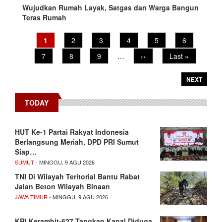
Wujudkan Rumah Layak, Satgas dan Warga Bangun
Teras Rumah
Pagination
Current
1
Page
2
Page
3
Page
4
Page
5
Page
6
page
Page
7
Page
8
Page
9
…
Next
››
Last
Last »
page
page
NEXT
TODAY
HUT Ke-1 Partai Rakyat Indonesia
Berlangsung Meriah, DPD PRI Sumut
Siap…
SUMUT
- MINGGU, 9 AGU 2026
TNI Di Wilayah Teritorial Bantu Rabat
Jalan Beton Wilayah Binaan
JAWA TIMUR
- MINGGU, 9 AGU 2026
KRI Kerambit-627 Tangkap Kapal Diduga