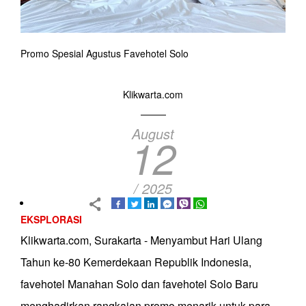
Promo Spesial Agustus Favehotel Solo
Klikwarta.com
August
12
/ 2025
EKSPLORASI
Klikwarta.com, Surakarta - Menyambut Hari Ulang
Tahun ke-80 Kemerdekaan Republik Indonesia,
favehotel Manahan Solo dan favehotel Solo Baru
menghadirkan rangkaian promo menarik untuk para