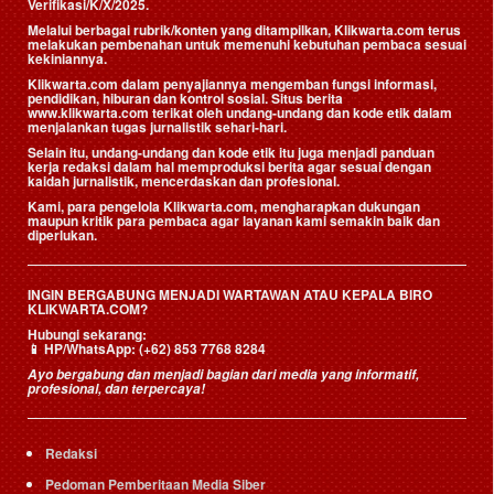
Verifikasi/K/X/2025.
Melalui berbagai rubrik/konten yang ditampilkan, Klikwarta.com terus
melakukan pembenahan untuk memenuhi kebutuhan pembaca sesuai
kekiniannya.
Klikwarta.com dalam penyajiannya mengemban fungsi informasi,
pendidikan, hiburan dan kontrol sosial. Situs berita
www.klikwarta.com terikat oleh undang-undang dan kode etik dalam
menjalankan tugas jurnalistik sehari-hari.
Selain itu, undang-undang dan kode etik itu juga menjadi panduan
kerja redaksi dalam hal memproduksi berita agar sesuai dengan
kaidah jurnalistik, mencerdaskan dan profesional.
Kami, para pengelola Klikwarta.com, mengharapkan dukungan
maupun kritik para pembaca agar layanan kami semakin baik dan
diperlukan.
INGIN BERGABUNG MENJADI WARTAWAN ATAU KEPALA BIRO
KLIKWARTA.COM?
Hubungi sekarang:
📱
HP/WhatsApp:
(+62) 853 7768 8284
Ayo bergabung dan menjadi bagian dari media yang informatif,
profesional, dan terpercaya!
Redaksi
Pedoman Pemberitaan Media Siber