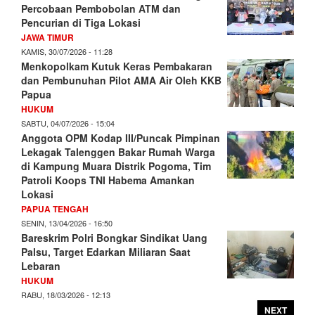
Percobaan Pembobolan ATM dan
Pencurian di Tiga Lokasi
JAWA TIMUR
KAMIS, 30/07/2026 - 11:28
Menkopolkam Kutuk Keras Pembakaran
dan Pembunuhan Pilot AMA Air Oleh KKB
Papua
HUKUM
SABTU, 04/07/2026 - 15:04
Anggota OPM Kodap III/Puncak Pimpinan
Lekagak Talenggen Bakar Rumah Warga
di Kampung Muara Distrik Pogoma, Tim
Patroli Koops TNI Habema Amankan
Lokasi
PAPUA TENGAH
SENIN, 13/04/2026 - 16:50
Bareskrim Polri Bongkar Sindikat Uang
Palsu, Target Edarkan Miliaran Saat
Lebaran
HUKUM
RABU, 18/03/2026 - 12:13
NEXT