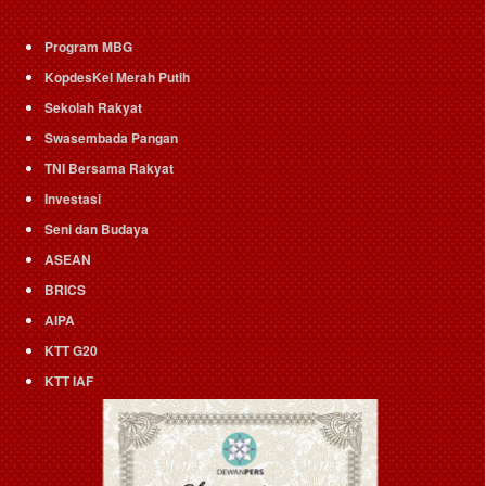
Program MBG
KopdesKel Merah Putih
Sekolah Rakyat
Swasembada Pangan
TNI Bersama Rakyat
Investasi
Seni dan Budaya
ASEAN
BRICS
AIPA
KTT G20
KTT IAF