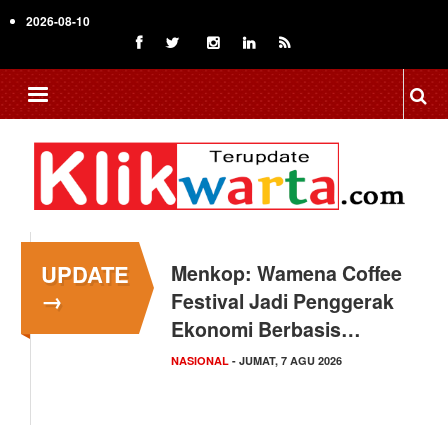
Skip
2026-08-10
to
main
content
UPDATE
Menkop: Wamena Coffee
→
Festival Jadi Penggerak
Ekonomi Berbasis…
NASIONAL
- JUMAT, 7 AGU 2026