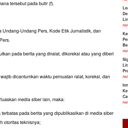
na tersebut pada butir (f).
Le
De
Li
PA
a Undang-Undang Pers, Kode Etik Jurnalistik, dan
Ka
Pe
Pers.
Be
PA
utkan pada berita yang diralat, dikoreksi atau yang diberi
Si
Li
Pr
ab wajib dicantumkan waktu pemuatan ralat, koreksi, dan
PA
Ir
Ke
Ca
arluaskan media siber lain, maka:
PA
terbatas pada berita yang dipublikasikan di media siber
 otoritas teknisnya;