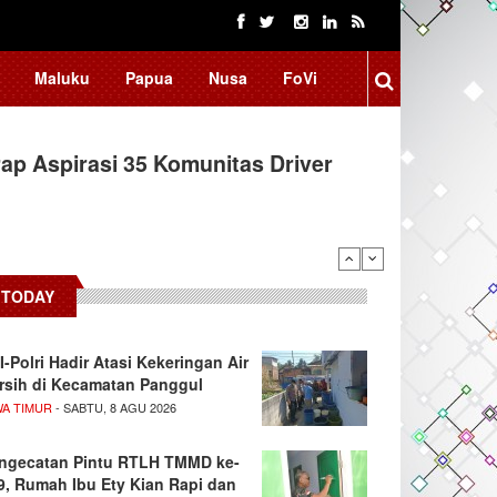
Maluku
Papua
Nusa
FoVi
ap Aspirasi 35 Komunitas Driver
TODAY
I-Polri Hadir Atasi Kekeringan Air
rsih di Kecamatan Panggul
WA TIMUR
- SABTU, 8 AGU 2026
ngecatan Pintu RTLH TMMD ke-
9, Rumah Ibu Ety Kian Rapi dan