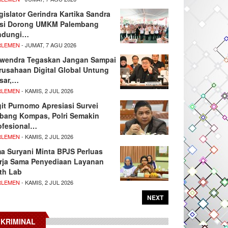
gislator Gerindra Kartika Sandra
si Dorong UMKM Palembang
ndungi…
RLEMEN
- JUMAT, 7 AGU 2026
wendra Tegaskan Jangan Sampai
rusahaan Digital Global Untung
sar,…
RLEMEN
- KAMIS, 2 JUL 2026
git Purnomo Apresiasi Survei
tbang Kompas, Polri Semakin
ofesional…
RLEMEN
- KAMIS, 2 JUL 2026
ma Suryani Minta BPJS Perluas
rja Sama Penyediaan Layanan
th Lab
RLEMEN
- KAMIS, 2 JUL 2026
NEXT
KRIMINAL