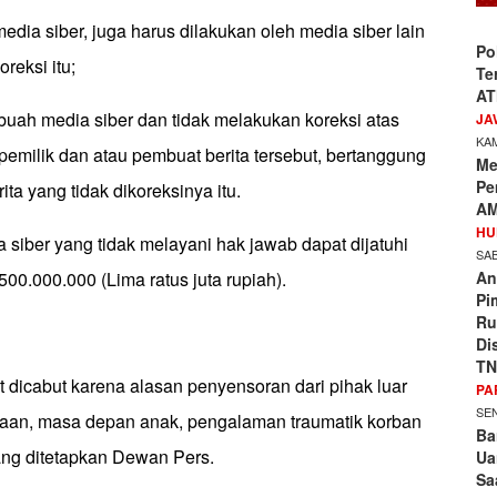
edia siber, juga harus dilakukan oleh media siber lain
Po
reksi itu;
Te
AT
buah media siber dan tidak melakukan koreksi atas
JA
KAM
 pemilik dan atau pembuat berita tersebut, bertanggung
Me
Pe
ta yang tidak dikoreksinya itu.
AM
HU
iber yang tidak melayani hak jawab dapat dijatuhi
SAB
An
0.000.000 (Lima ratus juta rupiah).
Pi
Ru
Di
TN
at dicabut karena alasan penyensoran dari pihak luar
PA
SEN
ilaan, masa depan anak, pengalaman traumatik korban
Ba
ang ditetapkan Dewan Pers.
Ua
Sa