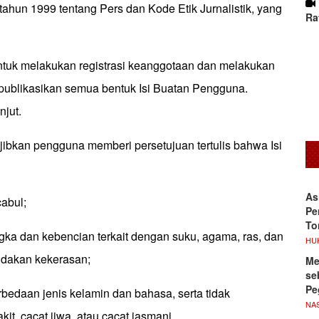
hun 1999 tentang Pers dan Kode Etik Jurnalistik, yang
Ra
ntuk melakukan registrasi keanggotaan dan melakukan
mpublikasikan semua bentuk Isi Buatan Pengguna.
njut.
ajibkan pengguna memberi persetujuan tertulis bahwa Isi
As
cabul;
Pe
To
ka dan kebencian terkait dengan suku, agama, ras, dan
HU
ndakan kekerasan;
Me
se
Pe
erbedaan jenis kelamin dan bahasa, serta tidak
NA
it, cacat jiwa, atau cacat jasmani.