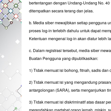
bertentangan dengan Undang-Undang No. 40 ta
ditempatkan secara terang dan jelas.
b. Media siber mewajibkan setiap pengguna u
proses log-in terlebih dahulu untuk dapat me
Ketentuan mengenai log-in akan diatur lebih la
c. Dalam registrasi tersebut, media siber mew
Buatan Pengguna yang dipublikasikan:
1) Tidak memuat isi bohong, fitnah, sadis dan 
2) Tidak memuat isi yang mengandung prasang
antargolongan (SARA), serta menganjurkan ti
3) Tidak memuat isi diskriminatif atas dasar p
merendahkan martabat orang lemah, miskin, sak