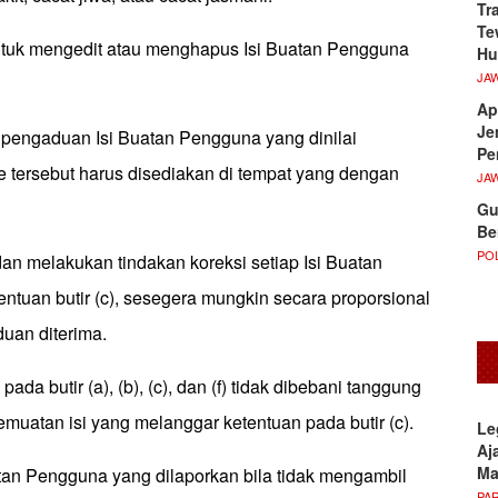
Tr
Te
ntuk mengedit atau menghapus Isi Buatan Pengguna
Hu
JA
Ap
Je
pengaduan Isi Buatan Pengguna yang dinilai
Pe
e tersebut harus disediakan di tempat yang dengan
JA
Gu
Be
POL
an melakukan tindakan koreksi setiap Isi Buatan
tuan butir (c), sesegera mungkin secara proporsional
uan diterima.
da butir (a), (b), (c), dan (f) tidak dibebani tanggung
muatan isi yang melanggar ketentuan pada butir (c).
Le
Aj
M
atan Pengguna yang dilaporkan bila tidak mengambil
PA