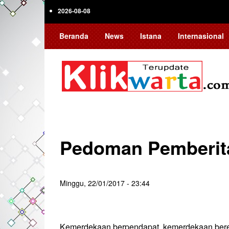
Skip
2026-08-08
to
main
Beranda
News
Istana
Internasional
content
Pedoman Pemberita
Minggu, 22/01/2017 - 23:44
Kemerdekaan berpendapat, kemerdekaan berek