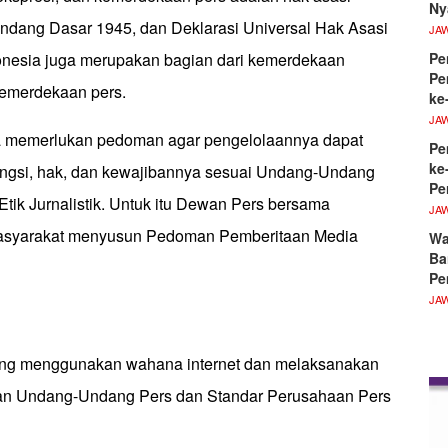
Ny
ndang Dasar 1945, dan Deklarasi Universal Hak Asasi
JA
onesia juga merupakan bagian dari kemerdekaan
Pe
Pe
kemerdekaan pers.
ke
JA
gga memerlukan pedoman agar pengelolaannya dapat
Pe
ke
ungsi, hak, dan kewajibannya sesuai Undang-Undang
Pe
ik Jurnalistik. Untuk itu Dewan Pers bersama
JA
n masyarakat menyusun Pedoman Pemberitaan Media
Wa
Ba
Pe
JA
yang menggunakan wahana internet dan melaksanakan
ratan Undang-Undang Pers dan Standar Perusahaan Pers