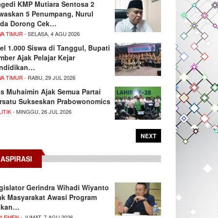
agedi KMP Mutiara Sentosa 2
waskan 5 Penumpang, Nurul
da Dorong Cek…
WA TIMUR
- SELASA, 4 AGU 2026
el 1.000 Siswa di Tanggul, Bupati
mber Ajak Pelajar Kejar
ndidikan…
WA TIMUR
- RABU, 29 JUL 2026
s Muhaimin Ajak Semua Partai
rsatu Sukseskan Prabowonomics
ITIK
- MINGGU, 26 JUL 2026
NEXT
ASPIRASI
gislator Gerindra Wihadi Wiyanto
ak Masyarakat Awasi Program
akan…
RLEMEN
- JUMAT, 7 AGU 2026