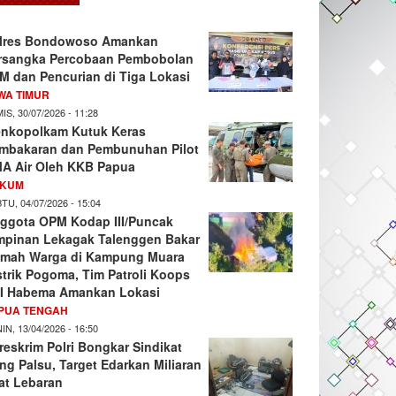
lres Bondowoso Amankan
rsangka Percobaan Pembobolan
M dan Pencurian di Tiga Lokasi
WA TIMUR
IS, 30/07/2026 - 11:28
nkopolkam Kutuk Keras
mbakaran dan Pembunuhan Pilot
A Air Oleh KKB Papua
KUM
TU, 04/07/2026 - 15:04
ggota OPM Kodap III/Puncak
mpinan Lekagak Talenggen Bakar
mah Warga di Kampung Muara
strik Pogoma, Tim Patroli Koops
I Habema Amankan Lokasi
PUA TENGAH
IN, 13/04/2026 - 16:50
reskrim Polri Bongkar Sindikat
ng Palsu, Target Edarkan Miliaran
at Lebaran