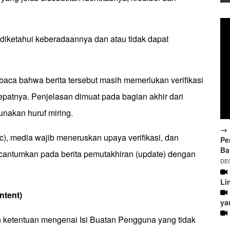
k diketahui keberadaannya dan atau tidak dapat
ca bahwa berita tersebut masih memerlukan verifikasi
epatnya. Penjelasan dimuat pada bagian akhir dari
nakan huruf miring.
→ 
(c), media wajib meneruskan upaya verifikasi, dan
Pe
Ba
i dicantumkan pada berita pemutakhiran (update) dengan
DEC
Li
ntent)
ya
n ketentuan mengenai Isi Buatan Pengguna yang tidak