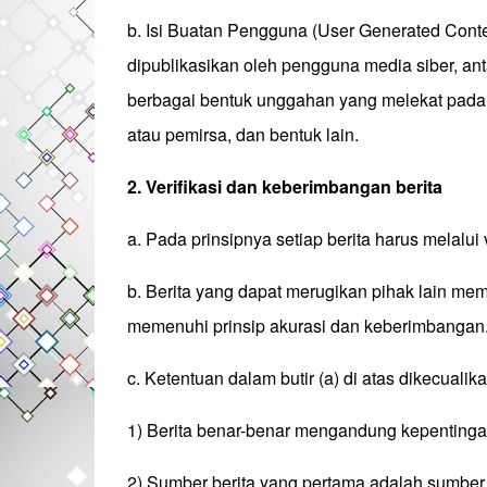
b. Isi Buatan Pengguna (User Generated Conten
dipublikasikan oleh pengguna media siber, anta
berbagai bentuk unggahan yang melekat pada m
atau pemirsa, dan bentuk lain.
2. Verifikasi dan keberimbangan berita
a. Pada prinsipnya setiap berita harus melalui v
b. Berita yang dapat merugikan pihak lain mem
memenuhi prinsip akurasi dan keberimbangan
c. Ketentuan dalam butir (a) di atas dikecualik
1) Berita benar-benar mengandung kepentingan
2) Sumber berita yang pertama adalah sumber y