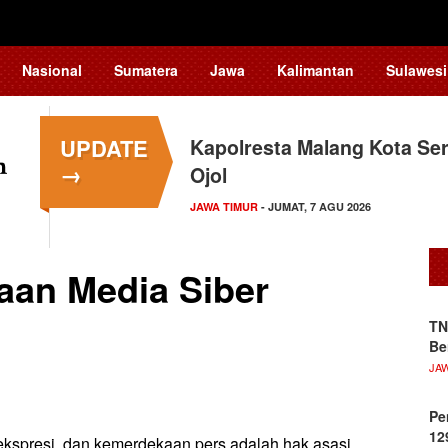
Nasional
Sumatera
Jawa
Kalimantan
Sulawesi
UPDATE
Kapolresta Malang Kota Ser
→
Ojol
JAWA TIMUR
- JUMAT, 7 AGU 2026
an Media Siber
TN
Be
JA
Pe
12
spresi, dan kemerdekaan pers adalah hak asasi