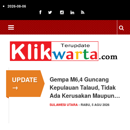
Skip
2026-08-06
to
main
content
UPDATE
Gempa M6,4 Guncang
→
Kepulauan Talaud, Tidak
Ada Kerusakan Maupun…
SULAWESI UTARA
- RABU, 5 AGU 2026